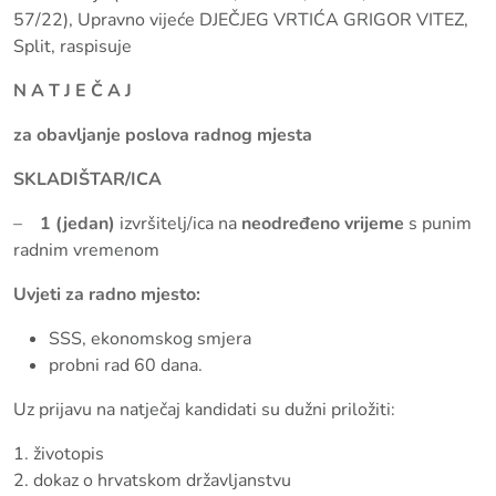
57/22), Upravno vijeće DJEČJEG VRTIĆA GRIGOR VITEZ,
Split, raspisuje
N A T J E Č A J
za obavljanje poslova radnog mjesta
SKLADIŠTAR/ICA
–
1 (jedan)
izvršitelj/ica na
ne
određeno vrijeme
s punim
radnim vremenom
Uvjeti za radno mjesto:
SSS, ekonomskog smjera
probni rad 60 dana.
Uz prijavu na natječaj kandidati su dužni priložiti:
1. životopis
2. dokaz o hrvatskom državljanstvu