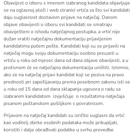
Obavijest o izboru s imenom izabranog kandidata objavljuje
se na oglasnoj ploči i web stranici vrtića za što svi kandidati
daju suglasnost dostavom prijave na natječaj. Danom
objave obavijesti o izboru svi kandidati se smatraju
obaviješteni o ishodu natječajnog postupka, a vrtić nije
dužan vratiti natječajnu dokumentaciju prijavljenim
kandidatima putem pošte. Kandidati koji su se prijavili na
natječaj mogu svoju dokumentaciju osobno preuzeti u
vrtiću u roku od mjesec dana od dana objave obavijesti, a u
protivnom će se natječajna dokumentacija uništiti. Iznimno,
ako se na natječaj prijavi kandidat koji se poziva na pravo
prednosti pri zapošljavanju prema posebnom zakonu isti se
u roku od 15 dana od dana sklapanja ugovora o radu sa
izabranim kandidatom izvješćuje o rezultatima natječaja
pisanom poštanskom pošiljkom s povratnicom.
Prijavom na natječaj kandidati su izričito suglasni da vrtić
kao voditelj zbirke osobnih podataka može prikupljati,
koristiti i dalje obrađivati podatke u svrhu provedbe