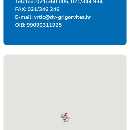
Telefon: 021/360 005, 021/344 934
FAX: 021/346 246
E-mail:
vrtic@dv-grigorvitez.hr
OIB: 99090311925