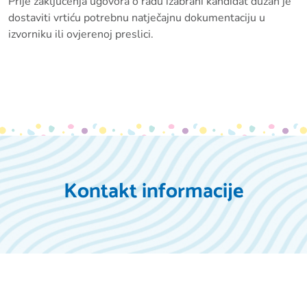
Prije zaključenja ugovora o radu izabrani kandidat dužan je
dostaviti vrtiću potrebnu natječajnu dokumentaciju u
izvorniku ili ovjerenoj preslici.
Kontakt informacije