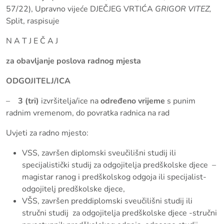
57/22), Upravno vijeće DJEČJEG VRTIĆA
GRIGOR VITEZ,
Split, raspisuje
N A T J E Č A J
za obavljanje poslova radnog mjesta
ODGOJITELJ/ICA
–
3 (tri)
izvršitelja/ice na
određeno vrijeme
s punim
radnim vremenom, do povratka radnica na rad
Uvjeti za radno mjesto:
VSS, završen diplomski sveučilišni studij ili
specijalistički studij za odgojitelja predškolske djece –
magistar ranog i predškolskog odgoja ili specijalist-
odgojitelj predškolske djece,
VŠS, završen preddiplomski sveučilišni studij ili
stručni studij za odgojitelja predškolske djece -stručni