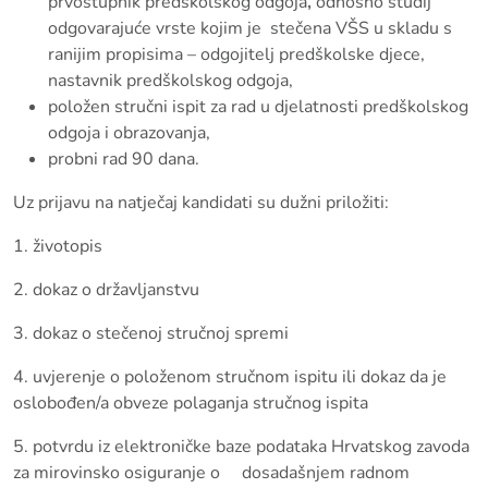
prvostupnik predškolskog odgoja
,
odnosno studij
odgovarajuće vrste kojim je stečena VŠS u skladu s
ranijim propisima – odgojitelj predškolske djece,
nastavnik predškolskog odgoja,
položen stručni ispit za rad u djelatnosti predškolskog
odgoja i obrazovanja,
probni rad 90 dana.
Uz prijavu na natječaj kandidati su dužni priložiti:
1. životopis
2. dokaz o državljanstvu
3. dokaz o stečenoj stručnoj spremi
4. uvjerenje o položenom stručnom ispitu ili dokaz da je
oslobođen/a obveze polaganja stručnog ispita
5. potvrdu iz elektroničke baze podataka Hrvatskog zavoda
za mirovinsko osiguranje o dosadašnjem radnom