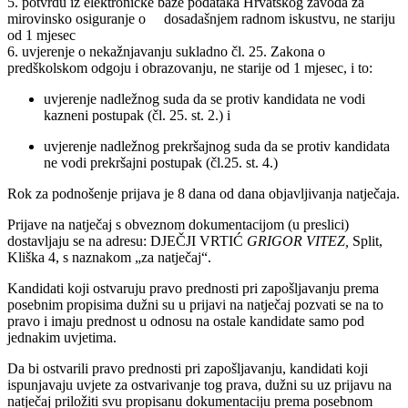
5. potvrdu iz elektroničke baze podataka Hrvatskog zavoda za
mirovinsko osiguranje o dosadašnjem radnom iskustvu, ne stariju
od 1 mjesec
6. uvjerenje o nekažnjavanju sukladno čl. 25. Zakona o
predškolskom odgoju i obrazovanju, ne starije od 1 mjesec, i to:
uvjerenje nadležnog suda da se protiv kandidata ne vodi
kazneni postupak (čl. 25. st. 2.) i
uvjerenje nadležnog prekršajnog suda da se protiv kandidata
ne vodi prekršajni postupak (čl.25. st. 4.)
Rok za podnošenje prijava je 8 dana od dana objavljivanja natječaja.
Prijave na natječaj s obveznom dokumentacijom (u preslici)
dostavljaju se na adresu: DJEČJI VRTIĆ
GRIGOR VITEZ,
Split,
Kliška 4, s naznakom „za natječaj“.
Kandidati koji ostvaruju pravo prednosti pri zapošljavanju prema
posebnim propisima dužni su u prijavi na natječaj pozvati se na to
pravo i imaju prednost u odnosu na ostale kandidate samo pod
jednakim uvjetima.
Da bi ostvarili pravo prednosti pri zapošljavanju, kandidati koji
ispunjavaju uvjete za ostvarivanje tog prava, dužni su uz prijavu na
natječaj priložiti svu propisanu dokumentaciju prema posebnom