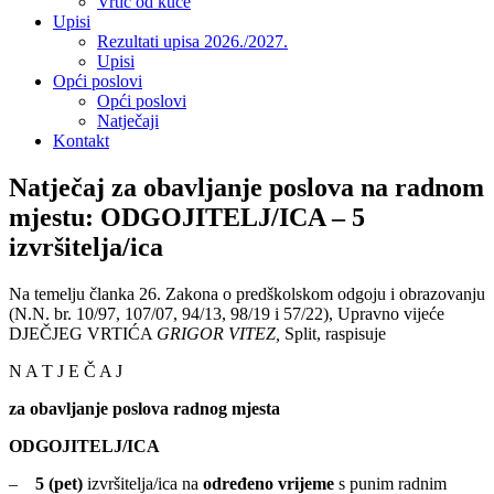
Vrtić od kuće
Upisi
Rezultati upisa 2026./2027.
Upisi
Opći poslovi
Opći poslovi
Natječaji
Kontakt
Natječaj za obavljanje poslova na radnom
mjestu: ODGOJITELJ/ICA – 5
izvršitelja/ica
Na temelju članka 26. Zakona o predškolskom odgoju i obrazovanju
(N.N. br. 10/97, 107/07, 94/13, 98/19 i 57/22), Upravno vijeće
DJEČJEG VRTIĆA
GRIGOR VITEZ,
Split, raspisuje
N A T J E Č A J
za obavljanje poslova radnog mjesta
ODGOJITELJ/ICA
–
5 (pet)
izvršitelja/ica na
određeno vrijeme
s punim radnim