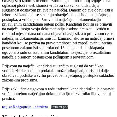
Obavijest o izboru s imenom izabranog kandidata objavljuje se na
oglasnoj ploči i web stranici vrtića za što svi kandidati daju
suglasnost dostavom prijave na natječaj. Danom objave obavijesti o
izboru svi kandidati se smatraju obaviješteni o ishodu natječajnog
postupka, a vrtić nije dužan vratiti natječajnu dokumentaciju
prijavljenim kandidatima putem pošte. Kandidati koji su se prijavili
na natječaj mogu svoju dokumentaciju osobno preuzeti u vrtiću u
roku od mjesec dana od dana objave obavijesti, a u protivnom će se
natječajna dokumentacija uništiti. Iznimno, ako se na natječaj prijavi
kandidat koji se poziva na pravo prednosti pri zapošljavanju prema
posebnom zakonu isti se u roku od 15 dana od dana sklapanja
ugovora o radu sa izabranim kandidatom izvješćuje o rezultatima
natječaja pisanom poštanskom pošiljkom s povratnicom.
Prijavom na natječaj kandidati su izričito suglasni da vrtić kao
voditelj zbirke osobnih podataka može prikupljati, koristiti i dalje
obrađivati podatke u svrhu provedbe natječajnog postupka sukladno
zakonskim propisima.
Prije zaključenja ugovora o radu izabrani kandidat dužan je dostaviti
vrtiću potrebnu natječajnu dokumentaciju u izvorniku ili ovjerenoj
preslici.
natj. za 5 odgojitelja – odredeno
Preuzmi pdf