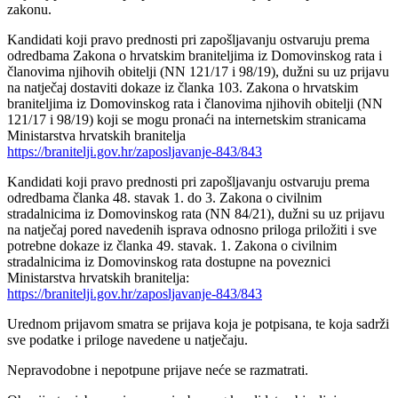
zakonu.
Kandidati koji pravo prednosti pri zapošljavanju ostvaruju prema
odredbama Zakona o hrvatskim braniteljima iz Domovinskog rata i
članovima njihovih obitelji (NN 121/17 i 98/19), dužni su uz prijavu
na natječaj dostaviti dokaze iz članka 103. Zakona o hrvatskim
braniteljima iz Domovinskog rata i članovima njihovih obitelji (NN
121/17 i 98/19) koji se mogu pronaći na internetskim stranicama
Ministarstva hrvatskih branitelja
https://branitelji.gov.hr/zaposljavanje-843/843
Kandidati koji pravo prednosti pri zapošljavanju ostvaruju prema
odredbama članka 48. stavak 1. do 3. Zakona o civilnim
stradalnicima iz Domovinskog rata (NN 84/21), dužni su uz prijavu
na natječaj pored navedenih isprava odnosno priloga priložiti i sve
potrebne dokaze iz članka 49. stavak. 1. Zakona o civilnim
stradalnicima iz Domovinskog rata dostupne na poveznici
Ministarstva hrvatskih branitelja:
https://branitelji.gov.hr/zaposljavanje-843/843
Urednom prijavom smatra se prijava koja je potpisana, te koja sadrži
sve podatke i priloge navedene u natječaju.
Nepravodobne i nepotpune prijave neće se razmatrati.