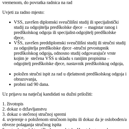
vremenom, do povratka radnica na rad
Uvjeti za radno mjesto:
VSS, završen diplomski sveučilišni studij ili specijalistički
studij za odgojitelja predškolske djece – magistar ranog i
predškolskog odgoja ili specijalist-odgojitelj predškolske
djece,
VŠS, završen preddiplomski sveučilišni studij ili stručni studij
za odgojitelja predškolske djece -stručni prvostupnik
predškolskog odgoja
,
odnosno studij odgovarajuće vrste
kojim je stečena VŠS u skladu s ranijim propisima –
odgojitelj predškolske djece, nastavnik predškolskog odgoja,
položen stručni ispit za rad u djelatnosti predškolskog odgoja i
obrazovanja,
probni rad 90 dana.
Uz prijavu na natječaj kandidati su dužni priložiti:
1. životopis
2. dokaz o državljanstvu
3. dokaz o stečenoj stručnoj spremi
4. uvjerenje o položenom stručnom ispitu ili dokaz da je oslobođen/a
obveze polaganja stručnog ispita