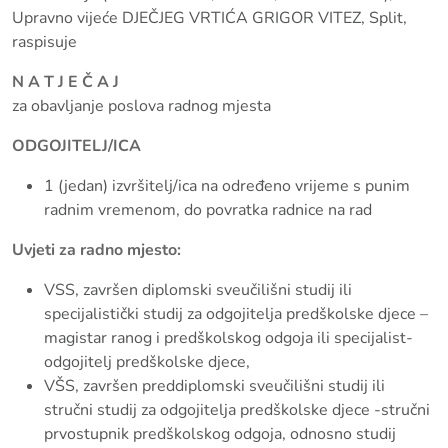
Upravno vijeće DJEČJEG VRTIĆA GRIGOR VITEZ, Split,
raspisuje
N A T J E Č A J
za obavljanje poslova radnog mjesta
ODGOJITELJ/ICA
1 (jedan) izvršitelj/ica na određeno vrijeme s punim
radnim vremenom, do povratka radnice na rad
Uvjeti za radno mjesto:
VSS, završen diplomski sveučilišni studij ili
specijalistički studij za odgojitelja predškolske djece –
magistar ranog i predškolskog odgoja ili specijalist-
odgojitelj predškolske djece,
VŠS, završen preddiplomski sveučilišni studij ili
stručni studij za odgojitelja predškolske djece -stručni
prvostupnik predškolskog odgoja, odnosno studij