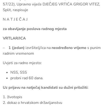
57/22), Upravno vijeće DJEČJEG VRTIĆA GRIGOR VITEZ,
Split, raspisuje
N A T J E Č A J
za obavljanje poslova radnog mjesta
VRTLAR/ICA
–
1 (jedan)
izvršitelj/ica na
ne
određeno vrijeme
s punim
radnim vremenom
Uvjeti za radno mjesto:
NSS, SSS
probni rad 60 dana.
Uz prijavu na natječaj kandidati su dužni priložiti:
1. životopis
2. dokaz o hrvatskom državljanstvu