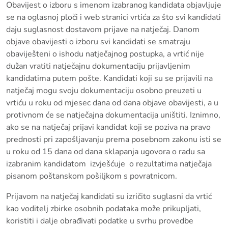
Obavijest o izboru s imenom izabranog kandidata objavljuje
se na oglasnoj ploči i web stranici vrtića za što svi kandidati
daju suglasnost dostavom prijave na natječaj. Danom
objave obavijesti o izboru svi kandidati se smatraju
obaviješteni o ishodu natječajnog postupka, a vrtić nije
dužan vratiti natječajnu dokumentaciju prijavljenim
kandidatima putem pošte. Kandidati koji su se prijavili na
natječaj mogu svoju dokumentaciju osobno preuzeti u
vrtiću u roku od mjesec dana od dana objave obavijesti, a u
protivnom će se natječajna dokumentacija uništiti. Iznimno,
ako se na natječaj prijavi kandidat koji se poziva na pravo
prednosti pri zapošljavanju prema posebnom zakonu isti se
u roku od 15 dana od dana sklapanja ugovora o radu sa
izabranim kandidatom izvješćuje o rezultatima natječaja
pisanom poštanskom pošiljkom s povratnicom.
Prijavom na natječaj kandidati su izričito suglasni da vrtić
kao voditelj zbirke osobnih podataka može prikupljati,
koristiti i dalje obrađivati podatke u svrhu provedbe