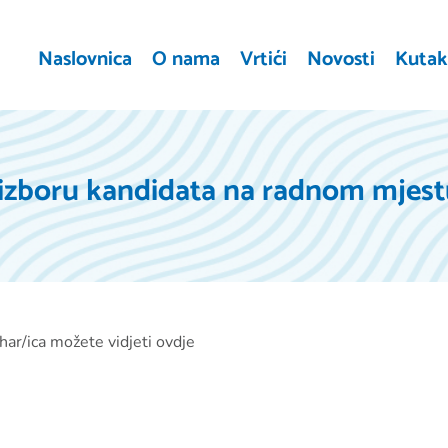
Naslovnica
O nama
Vrtići
Novosti
Kutak 
 izboru kandidata na radnom mjest
ar/ica možete vidjeti ovdje