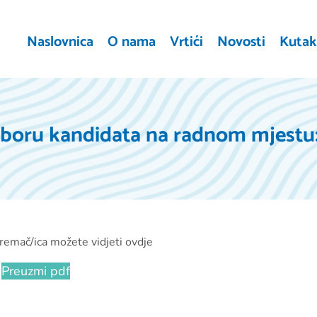
Naslovnica
O nama
Vrtići
Novosti
Kutak 
izboru kandidata na radnom mjestu
remač/ica možete vidjeti ovdje
Preuzmi pdf