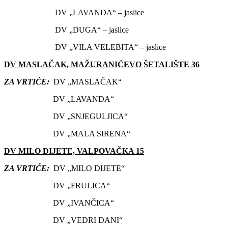
DV „LAVANDA“ – jaslice
DV „DUGA“ – jaslice
DV „VILA VELEBITA“ – jaslice
DV MASLAČAK, MAŽURANIĆEVO ŠETALIŠTE 36
ZA VRTIĆE:
DV „MASLAČAK“
DV „LAVANDA“
DV „SNJEGULJICA“
DV „MALA SIRENA“
DV MILO DIJETE, VALPOVAČKA 15
ZA VRTIĆE:
DV „MILO DIJETE“
DV „FRULICA“
DV „IVANČICA“
DV „VEDRI DANI“