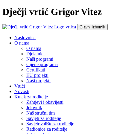
Dječji vrtić Grigor Vitez
Glavni izbornik
Naslovnica
O nama
O nama
Djelatnici
Naši programi
Cijene programa
Certifikati
EU projekti
Naši projekti
Vrtići
Novosti
Kutak za roditelje
Zahtjevi i obavijesti
Jelovnik
Naš stručni tim
Savjeti za roditelje
Savjetovalište za roditelje
Radionice za roditelje