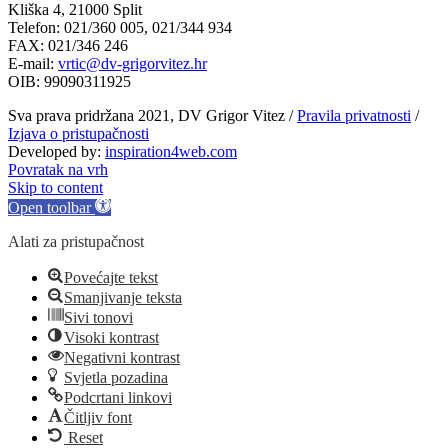
Kliška 4, 21000 Split
Telefon: 021/360 005, 021/344 934
FAX: 021/346 246
E-mail:
vrtic@dv-grigorvitez.hr
OIB: 99090311925
Sva prava pridržana 2021, DV Grigor Vitez /
Pravila privatnosti
/
Izjava o pristupačnosti
Developed by:
inspiration4web.com
Povratak na vrh
Skip to content
Open toolbar
Alati za pristupačnost
Povećajte tekst
Smanjivanje teksta
Sivi tonovi
Visoki kontrast
Negativni kontrast
Svjetla pozadina
Podcrtani linkovi
Čitljiv font
Reset