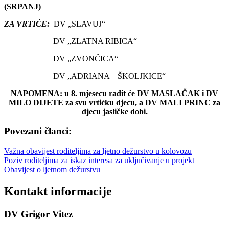
(SRPANJ)
ZA VRTIĆE:
DV „SLAVUJ“
DV „ZLATNA RIBICA“
DV „ZVONČICA“
DV „ADRIANA – ŠKOLJKICE“
NAPOMENA: u 8. mjesecu radit će DV MASLAČAK i DV
MILO DIJETE za svu vrtićku djecu, a DV MALI PRINC za
djecu jasličke dobi.
Povezani članci:
Važna obavijest roditeljima za ljetno dežurstvo u kolovozu
Poziv roditeljima za iskaz interesa za uključivanje u projekt
Obavijest o ljetnom dežurstvu
Kontakt informacije
DV Grigor Vitez