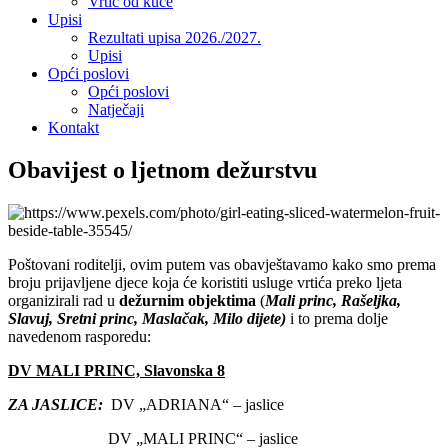
Vrtić od kuće
Upisi
Rezultati upisa 2026./2027.
Upisi
Opći poslovi
Opći poslovi
Natječaji
Kontakt
Obavijest o ljetnom dežurstvu
Poštovani roditelji, ovim putem vas obavještavamo kako smo prema
broju prijavljene djece koja će koristiti usluge vrtića preko ljeta
organizirali rad u
dežurnim objektima
(
Mali princ, Rašeljka,
Slavuj, Sretni princ, Maslačak, Milo dijete)
i to prema dolje
navedenom rasporedu:
DV MALI PRINC, Slavonska 8
ZA JASLICE:
DV „ADRIANA“ – jaslice
DV „MALI PRINC“ – jaslice