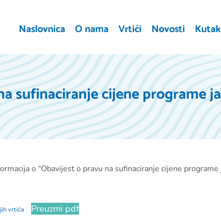
Naslovnica
O nama
Vrtići
Novosti
Kutak 
a sufinaciranje cijene programe jasl
ormacija o “Obavijest o pravu na sufinaciranje cijene programe jas
Preuzmi pdf
ih vrtića