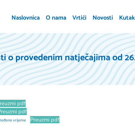
Naslovnica
O nama
Vrtići
Novosti
Kutak 
ti o provedenim natječajima od 26
reuzmi pdf
Preuzmi pdf
Preuzmi pdf
dređeno vrijeme