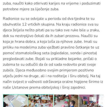
zuba, naučiti kako otkrivati karijes na vrijeme i poduzimati
potrebne mjere za liječenje zuba.
Radionice su se odvijale u periodu od dva tjedna te su
obuhvatile 12 vrtićkih skupina. Na kraju radionice sva su
djeca željela nešto pitati pa su tako sve ruke bile u zraku,
dok su nestrpljivo čekali da ih zubari prozovu. Naučili su
koja je hrana dobra, a koja loša za njihove zube. Imali su
priliku na modelima zuba vježbati pravilno četkanje te uz
pomoć stomatološkog seta (ogledalce, sonda i pinceta)
pregledavati zube. Bojali su prikladne bojanke, pričali o
zubima te su odlučili da će od sada redovito prati svoje
zubiće. Djeca međusobno svojim primjerom pozitivno
utječu jedni na druge, ali i na roditelje i širu obitelj. Na taj
način svijest o važnosti održavanja oralne higijene širimo iz
naše Ustanove prema obiteljskoj i široj zajednici.