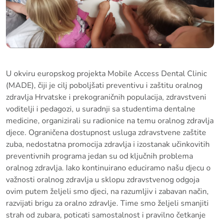
U okviru europskog projekta Mobile Access Dental Clinic
(MADE), čiji je cilj poboljšati preventivu i zaštitu oralnog
zdravlja Hrvatske i prekograničnih populacija, zdravstveni
voditelji i pedagozi, u suradnji sa studentima dentalne
medicine, organizirali su radionice na temu oralnog zdravlja
djece. Ograničena dostupnost usluga zdravstvene zaštite
zuba, nedostatna promocija zdravlja i izostanak učinkovitih
preventivnih programa jedan su od ključnih problema
oralnog zdravlja. Iako kontinuirano educiramo našu djecu o
važnosti oralnog zdravlja u sklopu zdravstvenog odgoja
ovim putem željeli smo djeci, na razumljiv i zabavan način,
razvijati brigu za oralno zdravlje. Time smo željeli smanjiti
strah od zubara, poticati samostalnost i pravilno četkanje