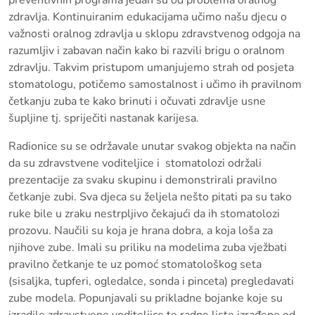
preventivnih programa jedan su od problema oralnog
zdravlja. Kontinuiranim edukacijama učimo našu djecu o
važnosti oralnog zdravlja u sklopu zdravstvenog odgoja na
razumljiv i zabavan način kako bi razvili brigu o oralnom
zdravlju. Takvim pristupom umanjujemo strah od posjeta
stomatologu, potičemo samostalnost i učimo ih pravilnom
četkanju zuba te kako brinuti i očuvati zdravlje usne
šupljine tj. spriječiti nastanak karijesa.
Radionice su se održavale unutar svakog objekta na način
da su zdravstvene voditeljice i stomatolozi održali
prezentacije za svaku skupinu i demonstrirali pravilno
četkanje zubi. Sva djeca su željela nešto pitati pa su tako
ruke bile u zraku nestrpljivo čekajući da ih stomatolozi
prozovu. Naučili su koja je hrana dobra, a koja loša za
njihove zube. Imali su priliku na modelima zuba vježbati
pravilno četkanje te uz pomoć stomatološkog seta
(sisaljka, tupferi, ogledalce, sonda i pinceta) pregledavati
zube modela. Popunjavali su prikladne bojanke koje su