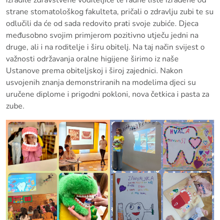
izradile zdravstvene voditeljice te radne liste izrađene od
strane stomatološkog fakulteta, pričali o zdravlju zubi te su
odlučili da će od sada redovito prati svoje zubiće. Djeca
međusobno svojim primjerom pozitivno utječu jedni na
druge, ali i na roditelje i širu obitelj. Na taj način svijest o
važnosti održavanja oralne higijene širimo iz naše
Ustanove prema obiteljskoj i široj zajednici. Nakon
usvojenih znanja demonstriranih na modelima djeci su
uručene diplome i prigodni pokloni, nova četkica i pasta za
zube.