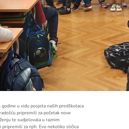
e godine u vidu posjeta naših predškolaca
radošću pripremili za početak nove
ženju te sudjelovala u raznim
 pripremili za njih. Evo nekoliko sličica