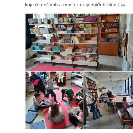
koje će dočarati atmosferu zajedničkih iskustava.