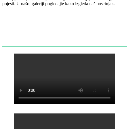
pojesti. U našoj galeriji pogledajte kako izgleda naš povrtnjak.
DV Mali princ
DV Mali princ
DV Mali princ
DV Mali princ
DV Mali princ
DV Mali princ
DV Mali princ