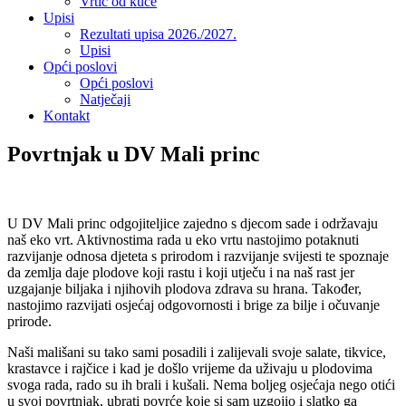
Vrtić od kuće
Upisi
Rezultati upisa 2026./2027.
Upisi
Opći poslovi
Opći poslovi
Natječaji
Kontakt
Povrtnjak u DV Mali princ
U DV Mali princ odgojiteljice zajedno s djecom sade i održavaju
naš eko vrt. Aktivnostima rada u eko vrtu nastojimo potaknuti
razvijanje odnosa djeteta s prirodom i razvijanje svijesti te spoznaje
da zemlja daje plodove koji rastu i koji utječu i na naš rast jer
uzgajanje biljaka i njihovih plodova zdrava su hrana. Također,
nastojimo razvijati osjećaj odgovornosti i brige za bilje i očuvanje
prirode.
Naši mališani su tako sami posadili i zalijevali svoje salate, tikvice,
krastavce i rajčice i kad je došlo vrijeme da uživaju u plodovima
svoga rada, rado su ih brali i kušali. Nema boljeg osjećaja nego otići
u svoj povrtnjak, ubrati povrće koje si sam uzgojio i slatko ga