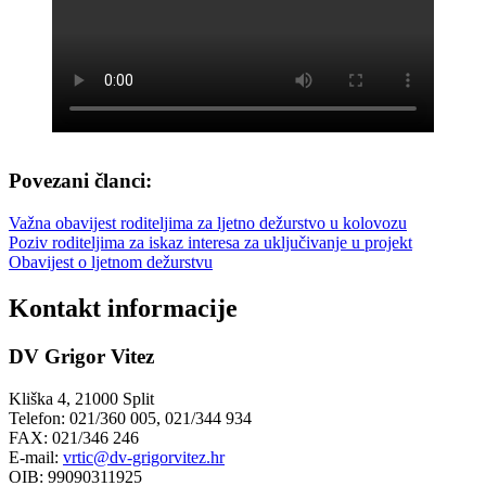
Povezani članci:
Važna obavijest roditeljima za ljetno dežurstvo u kolovozu
Poziv roditeljima za iskaz interesa za uključivanje u projekt
Obavijest o ljetnom dežurstvu
Kontakt informacije
DV Grigor Vitez
Kliška 4, 21000 Split
Telefon: 021/360 005, 021/344 934
FAX: 021/346 246
E-mail:
vrtic@dv-grigorvitez.hr
OIB: 99090311925